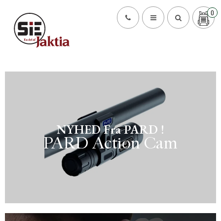
0
NYHED Fra PARD !
PARD Action Cam