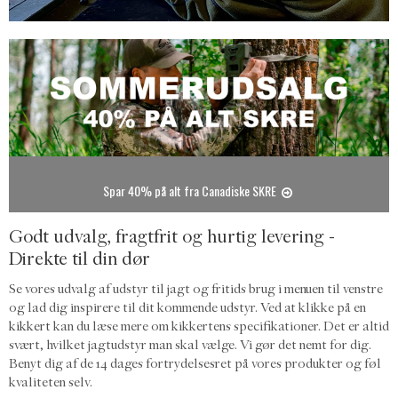
Snart er det bukkejagt - find tips og tricks til indskydning her
- download indskydningsskive og print selv
SOMMERUDSALG - Spar 40%
Spar 40% på alt fra Canadiske SKRE
Godt udvalg, fragtfrit og hurtig levering -
Direkte til din dør
Se vores udvalg af udstyr til jagt og fritids brug i menuen til venstre
og lad dig inspirere til dit kommende udstyr. Ved at klikke på en
kikkert
kan du læse mere om kikkertens specifikationer. Det er altid
svært, hvilket jagtudstyr man skal vælge. Vi gør det nemt for dig.
Benyt dig af de 14 dages fortrydelsesret på vores produkter og føl
kvaliteten selv.