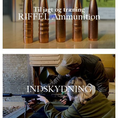
Til jagt og træning
RIFFEL Ammunition
Find din riffelammunition her - til jagt og træning
INDSKYDNING