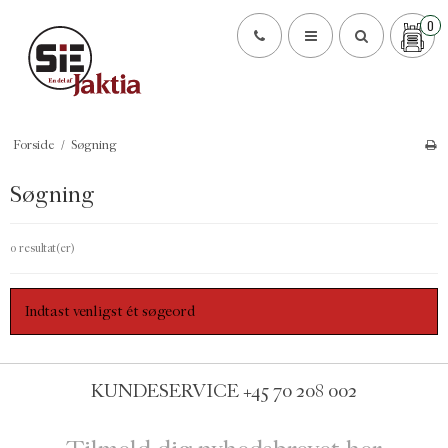
0
Forside
/
Søgning
Søgning
0 resultat(er)
Indtast venligst ét søgeord
KUNDESERVICE
+45 70 208 002