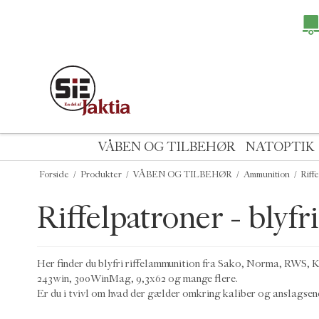
VÅBEN OG TILBEHØR
NATOPTIK
Forside
/
Produkter
/
VÅBEN OG TILBEHØR
/
Ammunition
/
Riffe
Riffelpatroner - blyfri
Her finder du blyfri riffelammunition fra Sako, Norma, RWS,
243win, 300WinMag, 9,3x62 og mange flere.
Er du i tvivl om hvad der gælder omkring kaliber og anslagsenerg