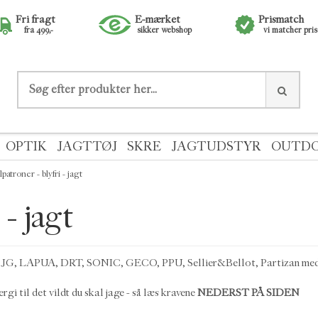
Fri fragt
E-mærket
Prismatch
fra 499,-
sikker webshop
vi matcher pri
OPTIK
JAGTTØJ
SKRE
JAGTUDSTYR
OUTD
lpatroner - blyfri - jagt
 - jagt
 KJG, LAPUA, DRT, SONIC, GECO, PPU, Sellier&Bellot, Partizan med fle
i til det vildt du skal jage - så læs kravene
NEDERST PÅ SIDEN