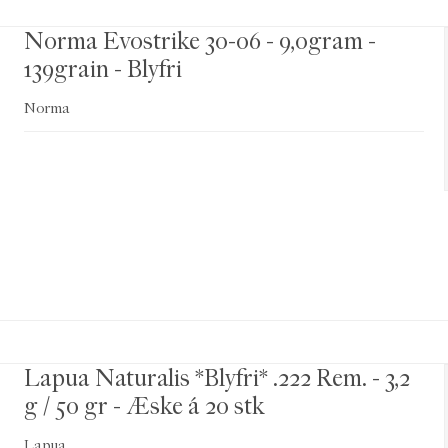
Norma Evostrike 30-06 - 9,0gram -
139grain - Blyfri
Norma
Lapua Naturalis *Blyfri* .222 Rem. - 3,2
g / 50 gr - Æske á 20 stk
Lapua