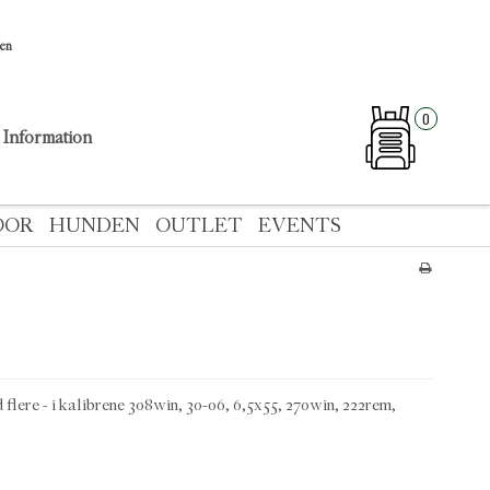
sen
0
Information
OOR
HUNDEN
OUTLET
EVENTS
re - i kalibrene 308win, 30-06, 6,5x55, 270win, 222rem,