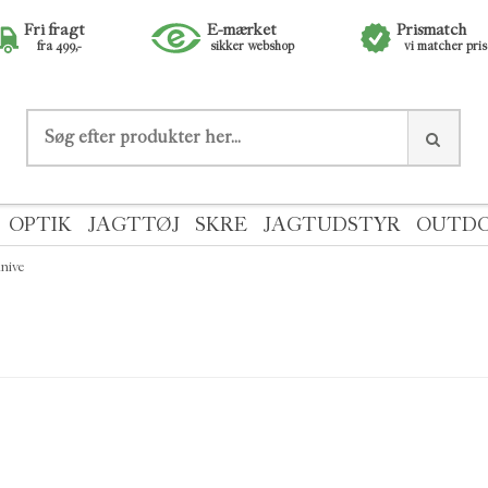
Fri fragt
E-mærket
Prismatch
fra 499,-
sikker webshop
vi matcher pri
OPTIK
JAGTTØJ
SKRE
JAGTUDSTYR
OUTD
nive