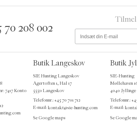
Tilmel
5 70 208 002
Email
Butik Langeskov
Butik Jyl
SIE Hunting Langeskov
SIE-Hunting
48
Agertoften 1, Hal 17
Møllehaven 1
nr: 7417 Konto
5550 Langeskov
4040 Jyllinge
Telefonnr.: +45 70 701 712
Telefonnr.: +4
12
E-mail:
kontakt@sie-hunting.com
E-mail:
konta
unting.com
Se Google maps
Se Google m