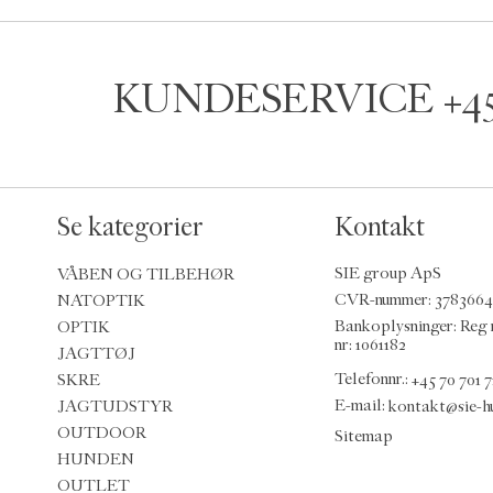
KUNDESERVICE
+4
Se kategorier
Kontakt
VÅBEN OG TILBEHØR
SIE group ApS
NATOPTIK
CVR-nummer: 378366
OPTIK
Bankoplysninger: Reg 
nr: 1061182
JAGTTØJ
SKRE
Telefonnr.:
+45 70 701 7
JAGTUDSTYR
E-mail
:
kontakt@sie-h
OUTDOOR
Sitemap
HUNDEN
OUTLET