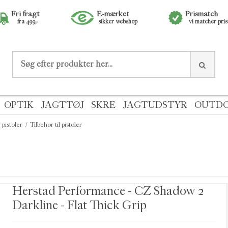
Fri fragt
E-mærket
Prismatch
fra 499,-
sikker webshop
vi matcher pri
OPTIK
JAGTTØJ
SKRE
JAGTUDSTYR
OUTD
g pistoler
/
Tilbehør til pistoler
Herstad Performance - CZ Shadow 2
Darkline - Flat Thick Grip