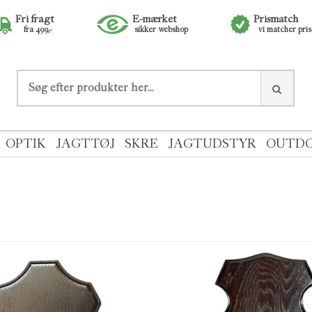
Fri fragt
E-mærket
Prismatch
fra 499,-
sikker webshop
vi matcher pri
OPTIK
JAGTTØJ
SKRE
JAGTUDSTYR
OUTD