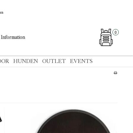
sen
0
Information
OOR
HUNDEN
OUTLET
EVENTS