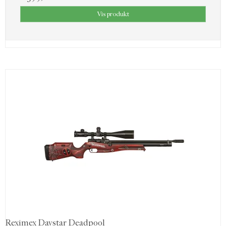
Vis produkt
Reximex Daystar Deadpool