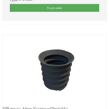
Vis produkt
HIKmicro Alpex Eyepiece/Øjestykke