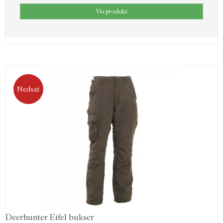
Vis produkt
Nedsat
Deerhunter Eifel bukser