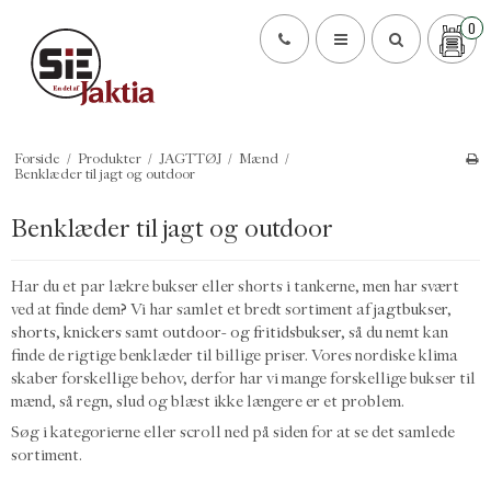
0
Forside
/
Produkter
/
JAGTTØJ
/
Mænd
/
Benklæder til jagt og outdoor
Benklæder til jagt og outdoor
Har du et par lækre bukser eller shorts i tankerne, men har svært
ved at finde dem? Vi har samlet et bredt sortiment af
jagtbukser
,
shorts,
knickers
samt
outdoor- og fritidsbukser
, så du nemt kan
finde de rigtige benklæder til billige priser. Vores nordiske klima
skaber forskellige behov, derfor har vi mange forskellige bukser til
mænd, så regn, slud og blæst ikke længere er et problem.
Søg i kategorierne eller scroll ned på siden for at se det samlede
sortiment.