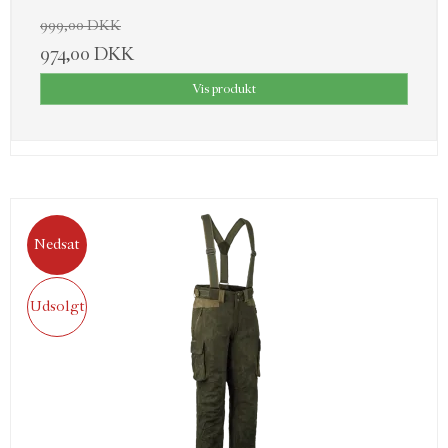
999,00 DKK
974,00 DKK
Vis produkt
Nedsat
Udsolgt