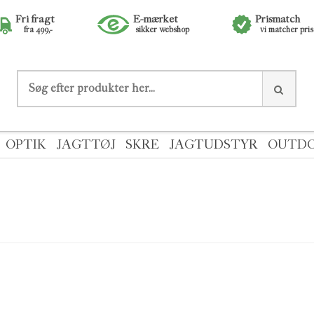
Fri fragt
E-mærket
Prismatch
fra 499,-
sikker webshop
vi matcher pri
OPTIK
JAGTTØJ
SKRE
JAGTUDSTYR
OUTD