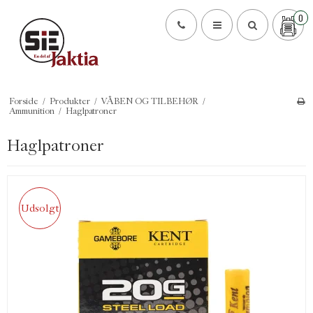
0
Forside
/
Produkter
/
VÅBEN OG TILBEHØR
/
Ammunition
/
Haglpatroner
Haglpatroner
Udsolgt