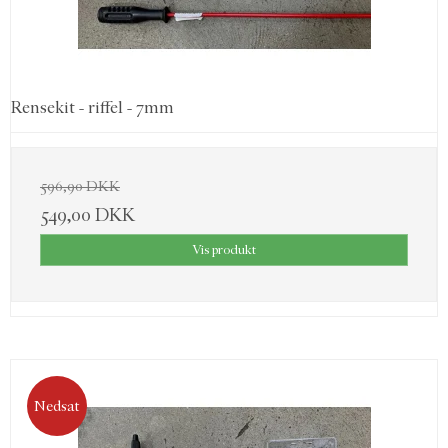
Rensekit - riffel - 7mm
596,90 DKK
549,00 DKK
Vis produkt
Nedsat