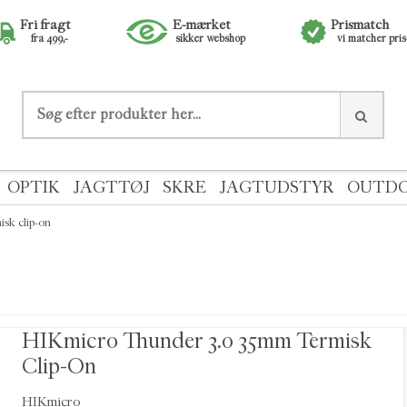
Fri fragt
E-mærket
Prismatch
fra 499,-
sikker webshop
vi matcher pri
OPTIK
JAGTTØJ
SKRE
JAGTUDSTYR
OUTD
isk clip-on
HIKmicro Thunder 3.0 35mm Termisk
Clip-On
HIKmicro