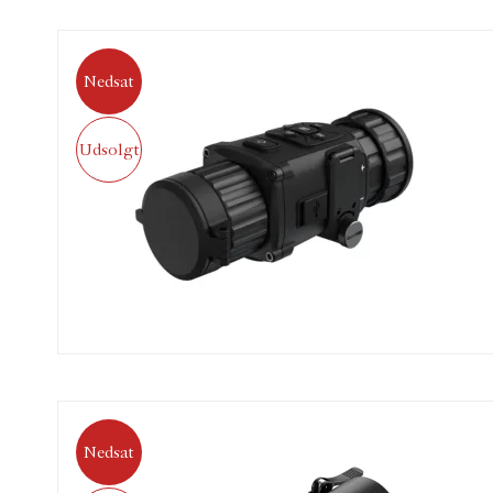
Nedsat
Udsolgt
Nedsat