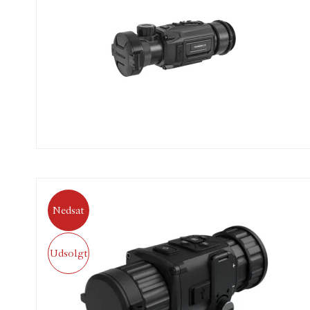
Nedsat
Udsolgt