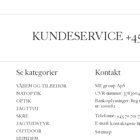
KUNDESERVICE
+4
Se kategorier
Kontakt
VÅBEN OG TILBEHØR
SIE group ApS
NATOPTIK
CVR-nummer: 378366
OPTIK
Bankoplysninger: Reg 
nr: 1061182
JAGTTØJ
SKRE
Telefonnr.:
+45 70 701 7
JAGTUDSTYR
E-mail
:
kontakt@sie-h
OUTDOOR
Sitemap
HUNDEN