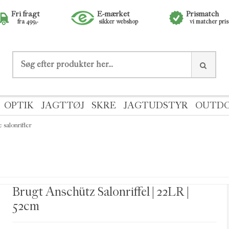
Fri fragt
E-mærket
Prismatch
fra 499,-
sikker webshop
vi matcher pri
OPTIK
JAGTTØJ
SKRE
JAGTUDSTYR
OUTD
 salonrifler
Brugt Anschütz Salonriffel | 22LR |
52cm