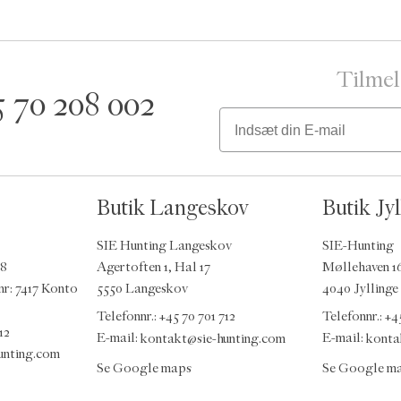
Tilmel
5 70 208 002
Email
Butik Langeskov
Butik Jyl
SIE Hunting Langeskov
SIE-Hunting
48
Agertoften 1, Hal 17
Møllehaven 1
nr: 7417 Konto
5550 Langeskov
4040 Jyllinge
Telefonnr.: +45 70 701 712
Telefonnr.: +4
12
E-mail:
kontakt@sie-hunting.com
E-mail:
konta
unting.com
Se Google maps
Se Google m