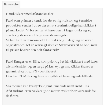
Beskrivelse
Håndkikkert med afstandsmåler
Pard som primært kendt for deres nightvision og termiske
produkter sender i 2026 deres første almindelige håndkikkert
på markedet. Vi forventer at have den på lager omkring 15.
marts og desværre i begrænsede mængder.
Vi har haft en demo-model til test i nogle dage og er svært
begejstrede! Det er selvsagt ikke en Swarovski til 30.000, men
til prisen leverer den helt fantastisk!
Pard Ranger er en lille, kompakt og let håndkikkert med laser
afstandsmåler og en vægt på kun 650 gram. Kikkerthuset er
gummibelagt og IPX7 certificeret.
Den har ED-Glas og leverer optisk et fremragende billede.
Via menuen kan lysstyrke og målemetode nemt indstilles.
Afstandsmåleren rækker 3000 meter hvilket bør være nok for
de fleste.