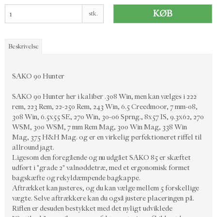
KØB
stk.
Beskrivelse
SAKO 90 Hunter
SAKO 90 Hunter her i kaliber .308 Win, men kan vælges i 222
rem, 223 Rem, 22-250 Rem, 243 Win, 6.5 Creedmoor, 7 mm-08,
308 Win, 6.5x55 SE, 270 Win, 30-06 Sprng., 8x57 IS, 9.3x62, 270
WSM, 300 WSM, 7 mm Rem Mag, 300 Win Mag, 338 Win
Mag, 375 H&H Mag. og er en virkelig perfektioneret riffel til
allround jagt.
Ligesom den foregående og nu udgået SAKO 85 er skæftet
udført i "grade 2" valnøddetræ, med et ergonomisk formet
bagskæfte og rekyldæmpende bagkappe.
Aftrækket kan justeres, og du kan vælge mellem 5 forskellige
vægte. Selve aftrækkere kan du også justere placeringen på.
Riflen er desuden bestykket med det nyligt udviklede