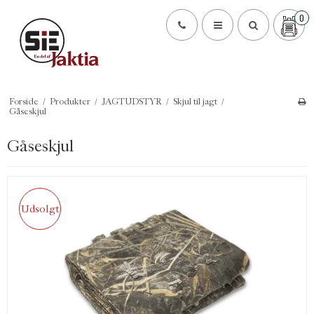
0
Forside
/
Produkter
/
JAGTUDSTYR
/
Skjul til jagt
/
Gåseskjul
Gåseskjul
Udsolgt