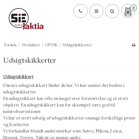
0
Forside
/
Produkter
/
OPTIK
/
Udsigtskikkerter
Udsigtskikkerter
Udsigtskikkert
Din nye udsigtskikkert finder du her. Vi har samlet det bedste i
udsigtskikkerter.
En udsigtsikkert har ofte en meget stor forstørrelse og et stort
objektiv. En udsigtskikkert kan for eksempel være god til
naturobservationer.
Vi har et stort udvalg af udsigtskikkerter i mange forskellige priser
og kvaliteter.
Vi forhandler blandt andet mærker som
Astro
,
Nikon
,
Leica
,
Bresser
,
Vortex
,
Yukon
og mange andre.