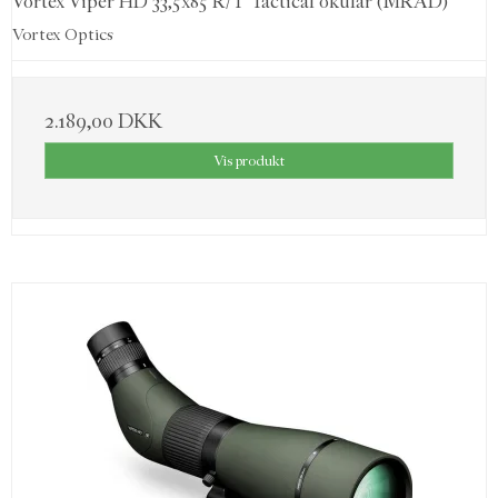
Vortex Viper HD 33,5x85 R/T Tactical okular (MRAD)
Vortex Optics
2.189,00 DKK
Vis produkt