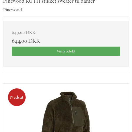
Pinewood RUTH stikket sweater til damer
Pinewood
649,00 DKK
644,00 DKK
Vis produkt
Nedsat