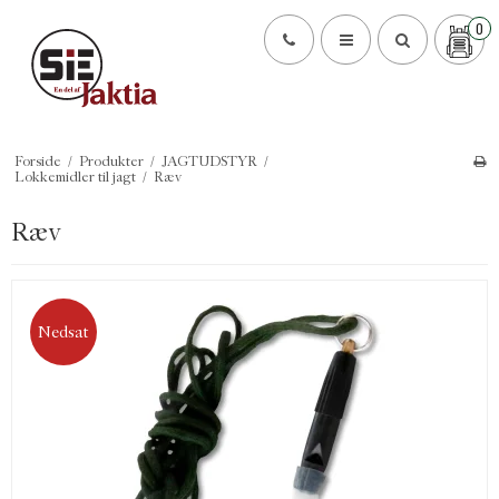
0
Forside
/
Produkter
/
JAGTUDSTYR
/
Lokkemidler til jagt
/
Ræv
Ræv
Nedsat