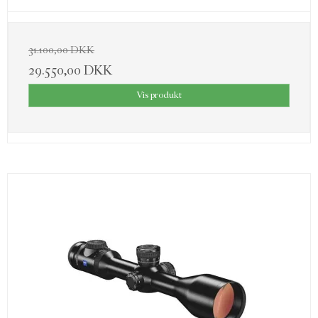
31.100,00 DKK
29.550,00 DKK
Vis produkt