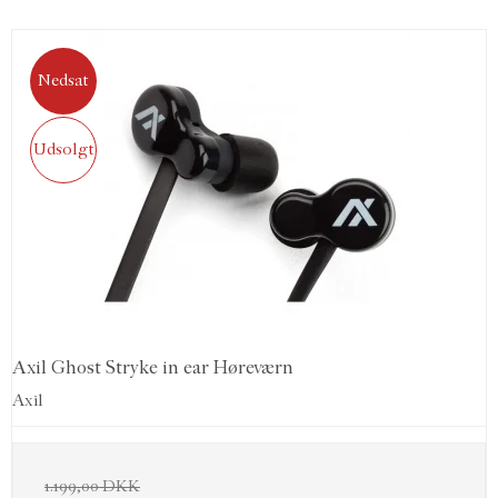
Nedsat
Udsolgt
Axil Ghost Stryke in ear Høreværn
Axil
1.199,00 DKK