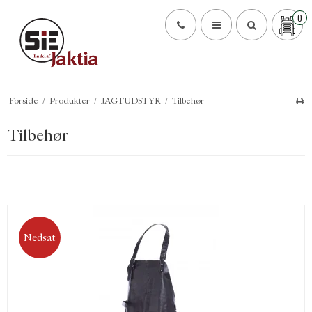
0
Forside
/
Produkter
/
JAGTUDSTYR
/
Tilbehør
Tilbehør
Nedsat