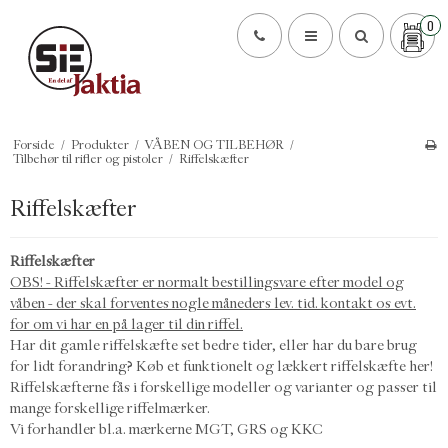
0
Forside
/
Produkter
/
VÅBEN OG TILBEHØR
/
Tilbehør til rifler og pistoler
/
Riffelskæfter
Riffelskæfter
Riffelskæfter
OBS! - Riffelskæfter er normalt bestillingsvare efter model og
våben - der skal forventes nogle måneders lev. tid. kontakt os evt.
for om vi har en på lager til din riffel.
Har dit gamle riffelskæfte set bedre tider, eller har du bare brug
for lidt forandring? Køb et funktionelt og lækkert riffelskæfte her!
Riffelskæfterne fås i forskellige modeller og varianter og passer til
mange forskellige riffelmærker.
Vi forhandler bl.a. mærkerne MGT, GRS og KKC