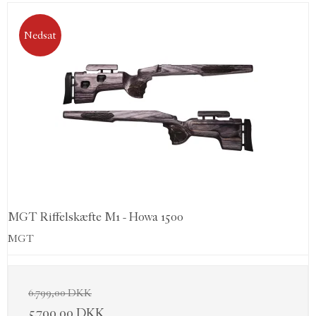
Nedsat
MGT Riffelskæfte M1 - Howa 1500
MGT
6.799,00 DKK
5.799,00 DKK