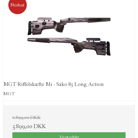
Nedsat
MGT Riffelskæfte M1 - Sako 85 Long Action
MGT
6.899,00 DKK
5.899,00 DKK
Vis produkt