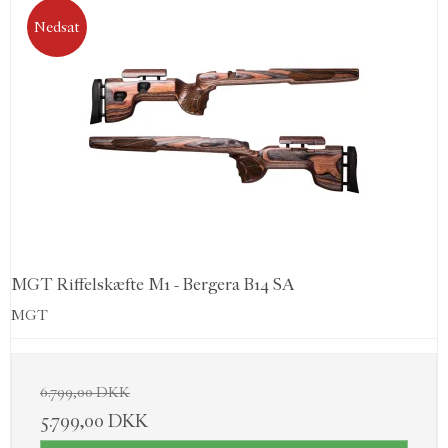
Nedsat
MGT Riffelskæfte M1 - Bergera B14 SA
MGT
6.799,00 DKK
5.799,00 DKK