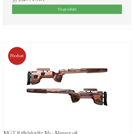
Vis produkt
Nedsat
MGT Riffelskæfte M1 - Mauser 98