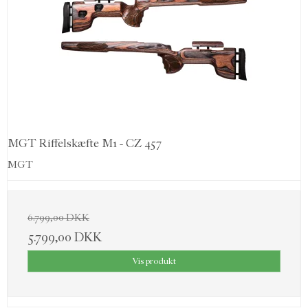
MGT Riffelskæfte M1 - CZ 457
MGT
6.799,00 DKK
5.799,00 DKK
Vis produkt