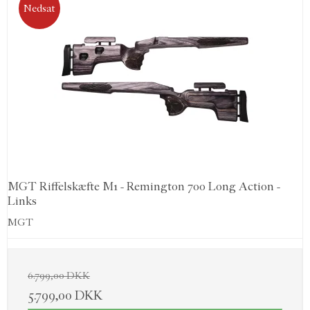
Nedsat
MGT Riffelskæfte M1 - Remington 700 Long Action -
Links
MGT
6.799,00 DKK
5.799,00 DKK