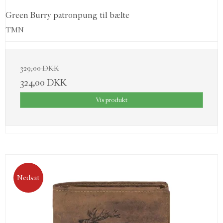
Green Burry patronpung til bælte
TMN
329,00 DKK
324,00 DKK
Vis produkt
Nedsat