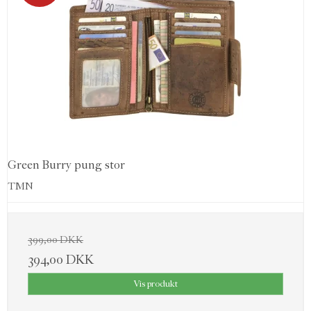
Green Burry pung stor
TMN
399,00 DKK
394,00 DKK
Vis produkt