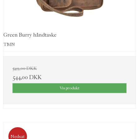
Green Burry håndtaske
TMN
549,00 DKK
544,00 DKK
Vis produkt
Nedsat