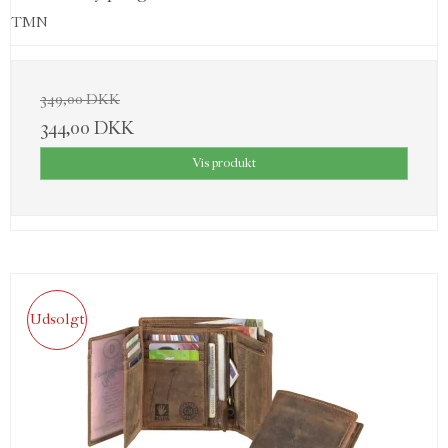
TMN
349,00 DKK
344,00 DKK
Vis produkt
Udsolgt