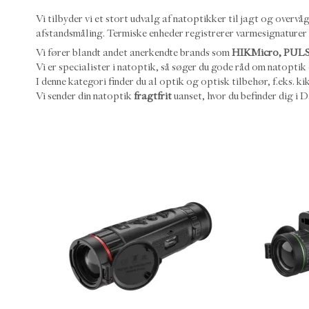
Vi tilbyder vi et stort udvalg af natoptikker til jagt og over
afstandsmåling. Termiske enheder registrerer varmesignaturer o
Vi fører blandt andet anerkendte brands som
HIKMicro, PULS
Vi er specialister i natoptik, så søger du gode råd om natoptik er
I denne kategori finder du al optik og optisk tilbehør, f.eks. k
Vi sender din natoptik
fragtfrit
uanset, hvor du befinder dig i 