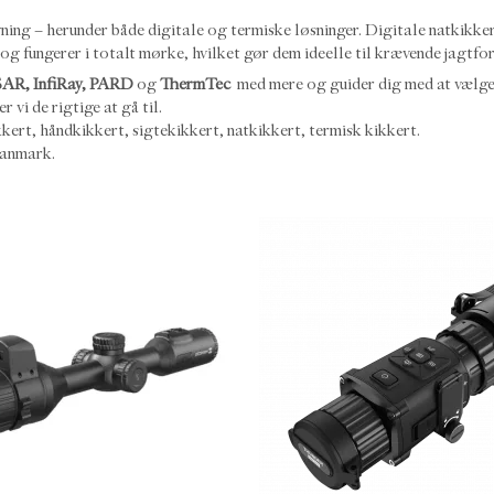
vågning – herunder både digitale og termiske løsninger. Digitale natkik
g fungerer i totalt mørke, hvilket gør dem ideelle til krævende jagtfo
AR, InfiRay, PARD
og
ThermTec
med mere og guider dig med at vælge d
 vi de rigtige at gå til.
ikkert, håndkikkert, sigtekikkert, natkikkert, termisk kikkert.
Danmark.