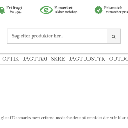
Fri fragt
E-mærket
Prismatch
fra 499,-
sikker webshop
vi matcher pri
OPTIK
JAGTTØJ
SKRE
JAGTUDSTYR
OUTD
 nogle af Danmarks mest erfarne medarbejdere på området der står klar ti