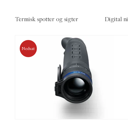
Termisk spotter og sigter
Digital n
Nedsat