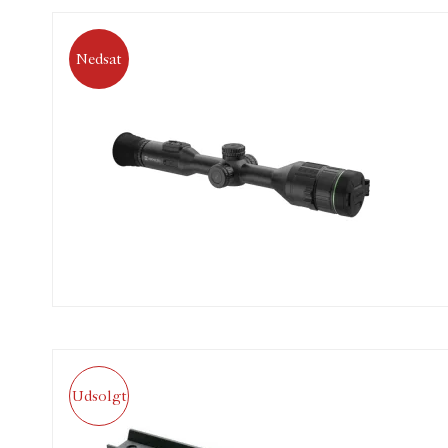
Nedsat
Udsolgt