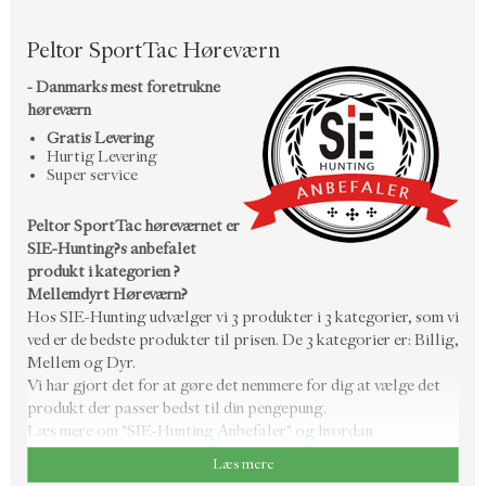
Peltor SportTac Høreværn
- Danmarks mest foretrukne
høreværn
Gratis Levering
Hurtig Levering
Super service
Peltor SportTac høreværnet er
SIE-Hunting?s anbefalet
produkt i kategorien ?
Mellemdyrt Høreværn?
Hos SIE-Hunting udvælger vi 3 produkter i 3 kategorier, som vi
ved er de bedste produkter til prisen. De 3 kategorier er: Billig,
Mellem og Dyr.
Vi har gjort det for at gøre det nemmere for dig at vælge det
produkt der passer bedst til din pengepung.
Læs mere om "SIE-Hunting Anbefaler" og hvordan
vores
produktspecialister
jævntligt udvælger nye anbefalinger
Læs mere
baseret på tests
her
.