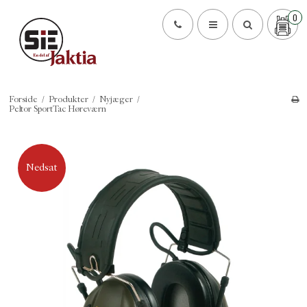
0
Forside
/
Produkter
/
Nyjæger
/
Peltor SportTac Høreværn
Nedsat