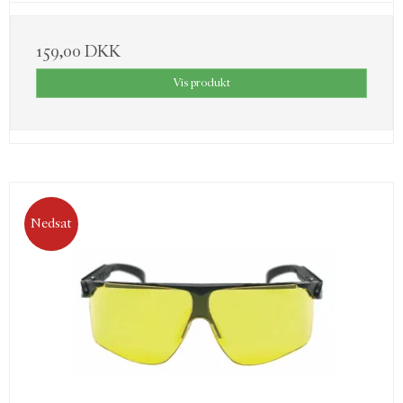
Drifttid: ca 600 timer.
Orange og grønne kapsler medfølger.
159,00 DKK
Vægt kun 318 gram.
Høreværnet bliver leveret grønt.
Vis produkt
Gratis levering
Høj kvalitet
Høj komfort
Nedsat