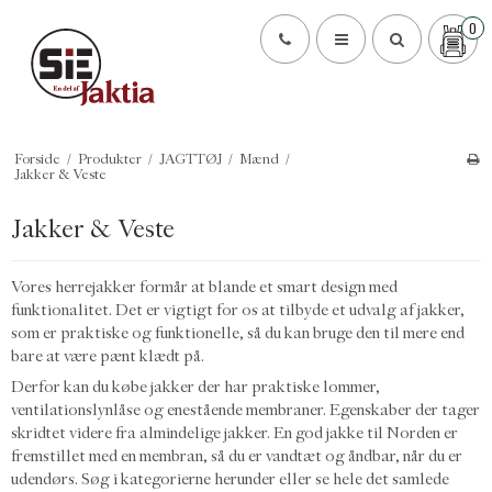
0
Forside
/
Produkter
/
JAGTTØJ
/
Mænd
/
Jakker & Veste
Jakker & Veste
Vores herrejakker formår at blande et smart design med
funktionalitet. Det er vigtigt for os at tilbyde et udvalg af jakker,
som er praktiske og funktionelle, så du kan bruge den til mere end
bare at være pænt klædt på.
Derfor kan du købe jakker der har praktiske lommer,
ventilationslynlåse og enestående membraner. Egenskaber der tager
skridtet videre fra almindelige jakker. En god jakke til Norden er
fremstillet med en membran, så du er vandtæt og åndbar, når du er
udendørs. Søg i kategorierne herunder eller se hele det samlede