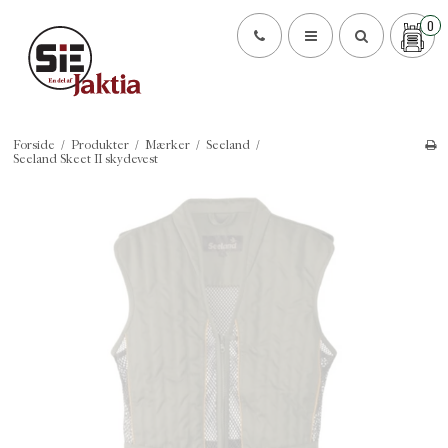
0
Forside
/
Produkter
/
Mærker
/
Seeland
/
Seeland Skeet II skydevest