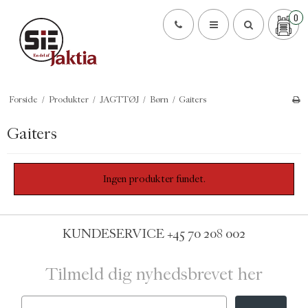
0
Forside
/
Produkter
/
JAGTTØJ
/
Børn
/
Gaiters
Gaiters
Ingen produkter fundet.
KUNDESERVICE
+45 70 208 002
Tilmeld dig nyhedsbrevet her
Email