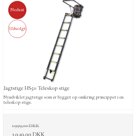
Nedsat
Udsolgt
Jagtstige HS50 Teleskop stige
Nyudviklet jagtstige som er bygget op omkring princippet i en
teleskop stige.
1.999,00 DKK
1.949,00 DKK