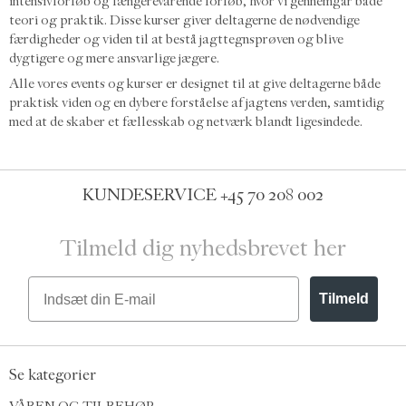
intensivforløb og længerevarende forløb, hvor vi gennemgår både
teori og praktik. Disse kurser giver deltagerne de nødvendige
færdigheder og viden til at bestå jagttegnsprøven og blive
dygtigere og mere ansvarlige jægere.
Alle vores events og kurser er designet til at give deltagerne både
praktisk viden og en dybere forståelse af jagtens verden, samtidig
med at de skaber et fællesskab og netværk blandt ligesindede.
KUNDESERVICE
+45 70 208 002
Tilmeld dig nyhedsbrevet her
Email
Tilmeld
Se kategorier
VÅBEN OG TILBEHØR