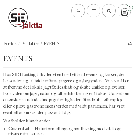
0
Forside
/
Produkter
/
EVENTS
EVENTS
Hos
SIE Hunting
tilbyder vi en bred vifte af events og kurser, der
henvender sig til både erfarne jægere og nybegyndere. Vores mål er
at fremme det lokale jagtfællesskab og skabe unikke oplevelser,
hvor viden om jagt, natur og våbenhåndtering er i fokus. Uanset om
du ønsker at udvide dine jagtfærdigheder, få indblik i våbenpleje
eller opleve gastronomiens verden med vildt på menuen, har vi et
event eller kursus, der passer til dig.
Vi afholder blandt andet:
GastroLab
– Naturformidling og madlavning med vildt og
råvarer fra naturen