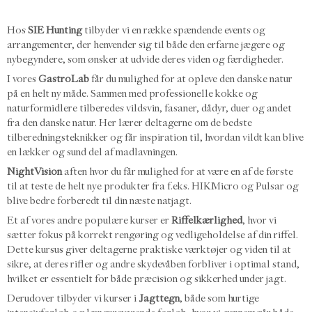
Hos
SIE Hunting
tilbyder vi en række spændende events og
arrangementer, der henvender sig til både den erfarne jægere og
nybegyndere, som ønsker at udvide deres viden og færdigheder.
I vores
GastroLab
får du mulighed for at opleve den danske natur
på en helt ny måde. Sammen med professionelle kokke og
naturformidlere tilberedes vildsvin, fasaner, dådyr, duer og andet
fra den danske natur. Her lærer deltagerne om de bedste
tilberedningsteknikker og får inspiration til, hvordan vildt kan blive
en lækker og sund del af madlavningen.
NightVision
aften hvor du får mulighed for at være en af de første
til at teste de helt nye produkter fra f.eks. HIKMicro og Pulsar og
blive bedre forberedt til din næste natjagt.
Et af vores andre populære kurser er
Riffelkærlighed
, hvor vi
sætter fokus på korrekt rengøring og vedligeholdelse af din riffel.
Dette kursus giver deltagerne praktiske værktøjer og viden til at
sikre, at deres rifler og andre skydevåben forbliver i optimal stand,
hvilket er essentielt for både præcision og sikkerhed under jagt.
Derudover tilbyder vi kurser i
Jagttegn
, både som hurtige