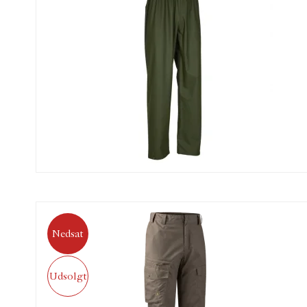
Nedsat
Udsolgt