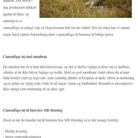
naturen. Der bliver i
dag produceret
lækkert
jagttøj til børn
, og
naturligvis er
camouflage et oplagt valg så I kan komme helt tæt på vildtet! Her på siden har vi samlet
nogle høj kvalitets beklædningsdele i camouflage til børnene til billige priser.
Camouflage tøj med membran
De mindste har tit et højt aktivitetsniveau, og det er derfor vigtigt at deres tøj er åndbart,
således at de ikke bliver fugtige og kolde. Med en god membran i tøjet sikrer du at tøjet
både holder vind og regn ude, men samtidig tillader at kroppen af ånde. Husk at mellemlag
også spiller en vigtig rolle, både hvad angår varme og åndbarhed. Bomuld er eksempelvis
ikke oplagt som mellemlag til en aktiv jagt.
Camouflage tøj til børn hos SIE-Hunting
Husk at når du handler tøj til børnene hos SIE-Hunting så er der mange fordele:
- Hurtig levering
- Ingen returomkostninger