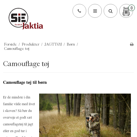
0
Forside
/
Produkter
/
JAGTTØJ
/
Børn
/
Camouflage tøj
Camouflage tøj
Camouflage tøj til børn
Er de mindste i din
familie vilde med livet
i skoven? Så bør du
overveje et godt sæt
camouflagetøj til jagt
eller en god tur i