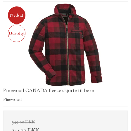
Nedsat
Udsolgt
Pinewood CANADA fleece skjorte til børn
Pinewood
349,00 DKK
344,00 DKK