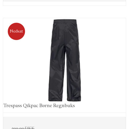
Nedsat
Trespass Qikpac Børne Regnbuks
300,00 DKK