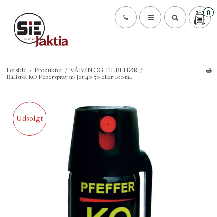
0
Forside
/
Produkter
/
VÅBEN OG TILBEHØR
/
Ballistol KO Peberspray m/ jet 40-50 eller 100 ml.
Udsolgt