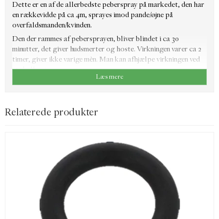
Dette er en af de allerbedste peberspray på markedet, den har
en rækkevidde på ca 4m, sprayes imod pande/øjne på
overfaldsmanden/kvinden.
Den der rammes af pebersprayen, bliver blindet i ca 30
minutter, det giver hudsmerter og hoste. Virkningen varer ca 2
timer, giver ikke varige mèn. Man kan afhjælpe virkningen ved
at skylle øjnene.
Læs mere
Brugsanvisning:
1. Sigt på overfaldsmanden/kvinden.
Relaterede produkter
2. Afsikre pebersprayen.
3. Affyr peberspray.
4. Ring efter hjælp, eller flygt ud af huset.
VIGTIG INFO: Da det kun er personer over 18 år, der må købe
peberspray, så skal du ved køb, sende/medbringe en kopi at
legitimation, kørekort/sygesikring eller lignende til: 25940815
eller på: sales@sie-hunting.com
Det er vigtigt at man straks efter købet, fragter pebersprayen