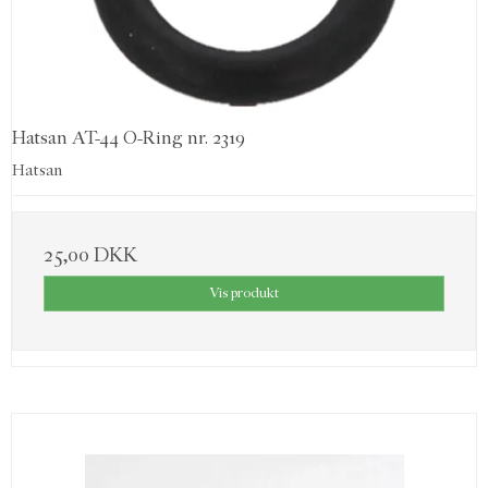
hjem, den er kun lovlig at opbevare i hjemmet, har man
peberspray med i det offentlige rum, koster det en bøde, da det
er, at sammenligne med et våben.
Hatsan AT-44 O-Ring nr. 2319
Hatsan
25,00 DKK
Vis produkt