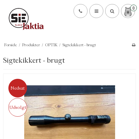
0
Forside
/
Produkter
/
OPTIK
/
Sigtekikkert - brugt
Sigtekikkert - brugt
Nedsat
Udsolgt