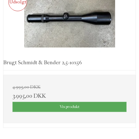
Udsolgt
Brugt Schmidt & Bender 2,5-10x56
4.995,00 DKK
3.995,00 DKK
Vis produkt