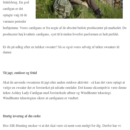
fritidsbrug. En god
cardigan er det
oplagte valg til de
varmere perioder
herhjemme. Vores cardigans er fra nogle af de absolut bedste producenter på markedet. De
producerer høj kvalitets cardigans, syet til kvinden hvorfor pasformen er helt perfekt.
Er du på udkig efter en lækker sweater? Så se også vores udvalg af
lækre sweaters
til
damer.
Til jagt, outdoor og fritid
Skal du anvende sweateren til jagt eller anden outdoor aktivitet - så kan det være oplagt at
vælge en sweater der er forstærket på udsatte områder. Det kunne eksempelvis være denne
lækre Ashley Lady Cardigan
med forstærkede albuer og WindBeater teknologi.
WindBeater teknologien sikrer at cardiganen er vindtæt.
Hurtig levering af din ordre
Hos SIE-Hunting ønsker vi at det skal være så nemt som muligt for dig. Derfor har vi: