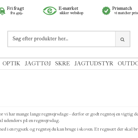
Fri fragt
E-mærket
Prismatch
fra 499,-
sikker webshop
vi matcher pri
OPTIK
JAGTTØJ
SKRE
JAGTUDSTYR
OUTD
r vi har mange lange regnvejrsdage - derfor er godt regntøj en vigtig de
kal udendørs på en regnvejrsdag.
ed i en rygsæk og regntøj du kan bruge i skoven. Et regnsæt der skal bru