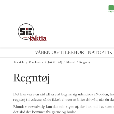
VÅBEN OG TILBEHØR
NATOPTIK
Forside
/
Produkter
/
JAGTTØJ
/
Mænd
/
Regntøj
Regntøj
Det kan være en våd affære at begive sig udendørs i Norden, hvo
regntøj til voksne, så du ikke behøver at blive drivvåd, når du s
Blandt vores udvalg kan du finde regntøj, der kan pakkes nemt n
det slid der kommer fra grene og buske.