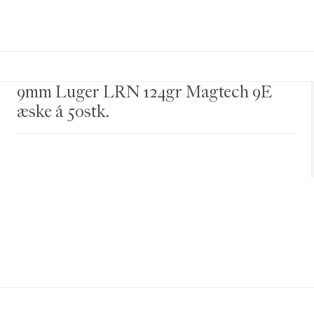
9mm Luger LRN 124gr Magtech 9E
æske á 50stk.