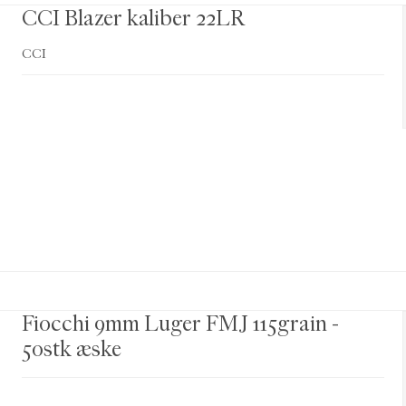
CCI Blazer kaliber 22LR
CCI
Fiocchi 9mm Luger FMJ 115grain -
50stk æske