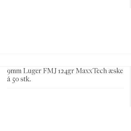
9mm Luger FMJ 124gr MaxxTech æske
á 50 stk.