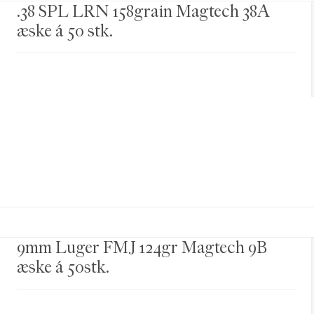
.38 SPL LRN 158grain Magtech 38A
æske á 50 stk.
9mm Luger FMJ 124gr Magtech 9B
æske á 50stk.