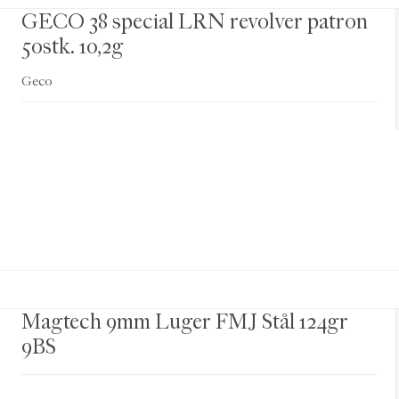
GECO 38 special LRN revolver patron
50stk. 10,2g
Geco
Magtech 9mm Luger FMJ Stål 124gr
9BS