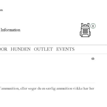
sen
0
Information
OOR
HUNDEN
OUTLET
EVENTS
f ammunition, eller søger du en særlig ammuition vi ikke har her