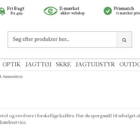
Fri fragt
E-mærket
Prismatch
fra 499,-
sikker webshop
vi matcher pri
OPTIK
JAGTTØJ
SKRE
JAGTUDSTYR
OUTD
ol Ammunition
stol og revolvere i forskellige kalibre. Har du spørgsmål til udvalget a
i kundeservice.