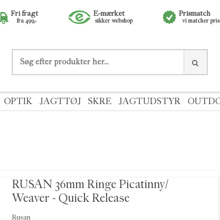
Fri fragt
E-mærket
Prismatch
fra 499,-
sikker webshop
vi matcher pri
OPTIK
JAGTTØJ
SKRE
JAGTUDSTYR
OUTD
RUSAN 36mm Ringe Picatinny/
Weaver - Quick Release
Rusan