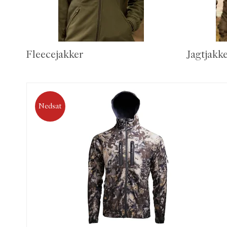
Fleecejakker
Jagtjakk
Nedsat