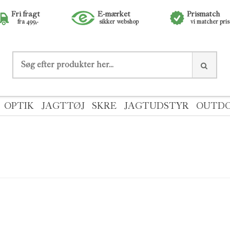
Fri fragt
E-mærket
Prismatch
fra 499,-
sikker webshop
vi matcher pri
OPTIK
JAGTTØJ
SKRE
JAGTUDSTYR
OUTD