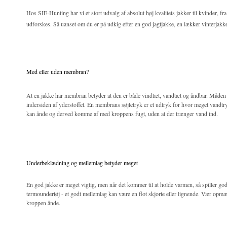
Hos SIE-Hunting har vi et stort udvalg af absolut høj kvalitets jakker til kvinder, f
udforskes. Så uanset om du er på udkig efter en
god jagtjakke
, en
lækker vinterjakk
Med eller uden membran?
At en jakke har membran betyder at den er både vindtæt, vandtæt og åndbar. Måden 
indersiden af yderstoffet. En membrans søjletryk er et udtryk for hvor meget vandt
kan ånde og derved komme af med kroppens fugt, uden at der trænger vand ind.
Underbeklædning og mellemlag betyder meget
En god jakke er meget vigtig, men når det kommer til at holde varmen, så spiller 
termoundertøj
- et godt mellemlag kan være en
flot skjorte
eller lignende. Vær opmær
kroppen ånde.