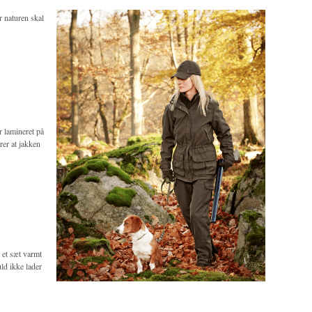
r naturen skal
 lamineret på
rer at jakken
 et sæt
varmt
ld ikke lader