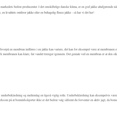
ra markedets bedste producenter. I det omskiftelige danske klima, er en god jakke altafgørende nå
e
, en
kvalitets outdoor jakke
eller en
behagelig fleece jakke
- så har vi det her!
hvorpå en membran indføres i en jakke kan variere, det kan for eksempel være at membranen er
ryk membranen kan klare, før vandet trænger igennem. Det geniale ved en membran er at den sik
god underbeklædning og mellemlag en ligeså vigtig rolle. Underbeklædning kan eksempelvis være
ksom på at bomuldsskjorter ikke er det bedste valg såfremt du forventer en aktiv jagt, da bomu