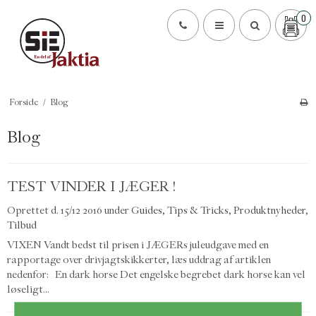
0
Forside
/
Blog
Blog
TEST VINDER I JÆGER !
Oprettet d.
15/12 2016
under
Guides, Tips & Tricks
,
Produktnyheder
,
Tilbud
VIXEN Vandt bedst til prisen i JÆGERs juleudgave med en
rapportage over drivjagtskikkerter, læs uddrag af artiklen
nedenfor: En dark horse Det engelske begrebet dark horse kan vel
løseligt...