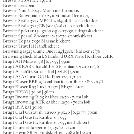
Bresser Fotostativ 159cm
Bresser Lenspen
Bresser Nautic 8x42 Mono med kompas
Bresser Rangefinder 6x25 afstandsmåler 6x25
Bresser Scala 3x25 MPG (hvid/guld) - teaterkikkert
Bresser Scala 3x27CB (sort/sølv) - teaterkikkert
Bresser Spektar 15-45x60 og 9-27x50, udsigtskikkert
Bresser Spezial Zoomar 12-36x70 zoomkikkert
Bresser Topas 7x50 Marine kikkert
Bresser Travel II Håndkikkert
Browning B525 Game One Haglgevær kaliber 12/76
Browning Buck Mark Standard URX Pistol Kaliber 22LR.
Brugt AH Mauser 98 | 6,5x55 | 55cm
Brugt AKKAR Churchill 206 Premium Orcap 12/76
Brugt Anschütz Salonriffel | 22LR | 52cm
Brugt AYA Coral O/U kaliber 12/70 71cm
Brugt Blaser BBF95 kombination kaliber 12 & 7x65R
Brugt Blaser R93 Lux | .243w | M15x1 | 61cm
Brugt BRNO | 30.06 | 58cm
Brugt Browning B125 kaliber 12/70 - 71cm løb
Brugt Browning XTR kaliber 12/76 - 76cm løb
Brugt BSA kal 30.06
Brugt Carl Custav m. Tasco 3-9x40 | 6.5x55 | 56cm
Brugt Carl Gustav kaliber 6.5x55
Brugt Carl Gustav kaliber 6.5x55 med kikkert
Brugt Haenel Jaeger 10 | 9,3x62 | 55cm
Brugt Heym SR-20 Fuldskæftet | 308win | 51cm