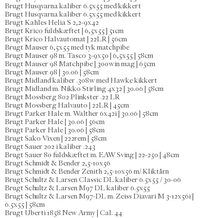
Brugt Husqvarna kaliber 6.5x55 med kikkert
Brugt Husqvarna kaliber 6.5x55 med kikkert
Brugt Kahles Helia S 2,2-9x42
Brugt Krico fuldskæftet | 6,5x55 | 51cm
Brugt Krico Halvautomat | 22LR | 56cm
Brugt Mauser 6,5x55 med tyk matchpibe
Brugt Mauser 98 m. Tasco 3-9x50 | 6,5x55 | 58cm
Brugt Mauser 98 Matchpibe | 300win mag | 65cm
Brugt Mauser 98 | 30.06 | 58cm
Brugt Midland kaliber .308w med Hawke kikkert
Brugt Midland m. Nikko Stirling 4x32 | 30.06 | 58cm
Brugt Mossberg 802 Plinkster .22 LR
Brugt Mossberg Halvauto | 22LR | 45cm
Brugt Parker Hale m. Walther 6x42i | 30.06 | 58cm
Brugt Parker Hale | 30.06 | 56cm
Brugt Parker Hale | 30.06 | 58cm
Brugt Sako Vixen | 222rem | 58cm
Brugt Sauer 202 i kaliber .243
Brugt Sauer 80 fuldskæftet m. EAW Sving | 22-250 | 48cm
Brugt Schmidt & Bender 2,5-10x56
Brugt Schmidt & Bender Zenith 2,5-10x56 m/ Kliktårn
Brugt Schultz & Larsen Classic DL kaliber 6.5x55 / 30-06
Brugt Schultz & Larsen M97 DL kaliber 6.5x55
Brugt Schultz & Larsen M97-DL m. Zeiss Diavari M 3-12x56i |
6.5x55 | 58cm
Brugt Uberti 1858 New Army | Cal. 44