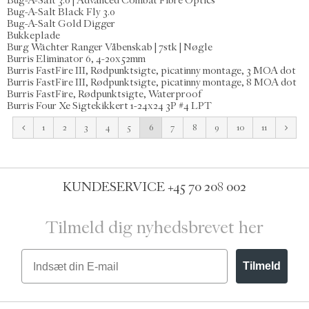
Bug-A-Salt 3.0 | Advanced Combat Fibre Optics
Bug-A-Salt Black Fly 3.0
Bug-A-Salt Gold Digger
Bukkeplade
Burg Wächter Ranger Våbenskab | 7stk | Nøgle
Burris Eliminator 6, 4-20x52mm
Burris FastFire III, Rødpunktsigte, picatinny montage, 3 MOA dot
Burris FastFire III, Rødpunktsigte, picatinny montage, 8 MOA dot
Burris FastFire, Rødpunktsigte, Waterproof
Burris Four Xe Sigtekikkert 1-24x24 3P #4 LPT
1
2
3
4
5
6
7
8
9
10
11
KUNDESERVICE
+45 70 208 002
Tilmeld dig nyhedsbrevet her
Email
Tilmeld