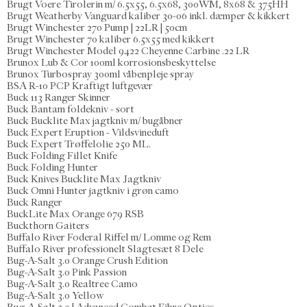
Brugt Voere Tirolerin m/ 6.5x55, 6.5x68, 300WM, 8x68 & 375HH
Brugt Weatherby Vanguard kaliber 30-06 inkl. dæmper & kikkert
Brugt Winchester 270 Pump | 22LR | 50cm
Brugt Winchester 70 kaliber 6.5x55 med kikkert
Brugt Winchester Model 9422 Cheyenne Carbine .22 LR
Brunox Lub & Cor 100ml korrosionsbeskyttelse
Brunox Turbospray 300ml våbenpleje spray
BSA R-10 PCP Kraftigt luftgevær
Buck 113 Ranger Skinner
Buck Bantam foldekniv - sort
Buck Bucklite Max jagtkniv m/ bugåbner
Buck Expert Eruption - Vildsvineduft
Buck Expert Trøffelolie 250 ML.
Buck Folding Fillet Knife
Buck Folding Hunter
Buck Knives Bucklite Max Jagtkniv
Buck Omni Hunter jagtkniv i grøn camo
Buck Ranger
BuckLite Max Orange 679 RSB
Buckthorn Gaiters
Buffalo River Foderal Riffel m/ Lomme og Rem
Buffalo River professionelt Slagtesæt 8 Dele
Bug-A-Salt 3.0 Orange Crush Edition
Bug-A-Salt 3.0 Pink Passion
Bug-A-Salt 3.0 Realtree Camo
Bug-A-Salt 3.0 Yellow