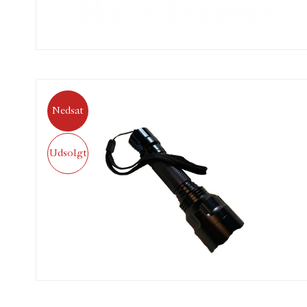
1 stk. stik til opladning i bilens 12v udtag
Lækker skumforet plastkuffert med individuelle rum til al
Specifikationer
Lygten fungerer i temperaturspændet: -20°C – 40°C
Lyskilde: LED CREE XPE grøn LED lysenhed
Lysstyrke: 230 Lumen
Batteritid: Ca. 4 timers drift tid (afhænger af temperatur
Længde:15,5 cm
Nedsat
Rørdiameter: 1”
Se også den formidable
Apollo Hog Hunter Extreme
Udsolgt