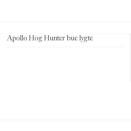
le dele
Apollo Hog Hunter bue lygte
en)