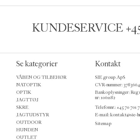
KUNDESERVICE
+4
Se kategorier
Kontakt
VÅBEN OG TILBEHØR
SIE group ApS
NATOPTIK
CVR-nummer: 378366
OPTIK
Bankoplysninger: Reg 
nr: 1061182
JAGTTØJ
SKRE
Telefonnr.:
+45 70 701 7
JAGTUDSTYR
E-mail
:
kontakt@sie-h
OUTDOOR
Sitemap
HUNDEN
OUTLET