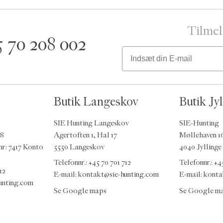
Tilmel
5 70 208 002
Email
Butik Langeskov
Butik Jyl
SIE Hunting Langeskov
SIE-Hunting
48
Agertoften 1, Hal 17
Møllehaven 1
nr: 7417 Konto
5550 Langeskov
4040 Jyllinge
Telefonnr.: +45 70 701 712
Telefonnr.: +4
12
E-mail:
kontakt@sie-hunting.com
E-mail:
konta
unting.com
Se Google maps
Se Google m