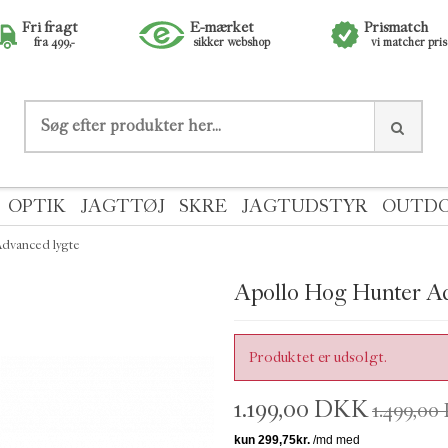
Fri fragt
E-mærket
Prismatch
fra 499,-
sikker webshop
vi matcher pri
OPTIK
JAGTTØJ
SKRE
JAGTUDSTYR
OUTD
Advanced lygte
Apollo Hog Hunter Ad
Produktet er udsolgt.
1.199,00 DKK
1.499,0