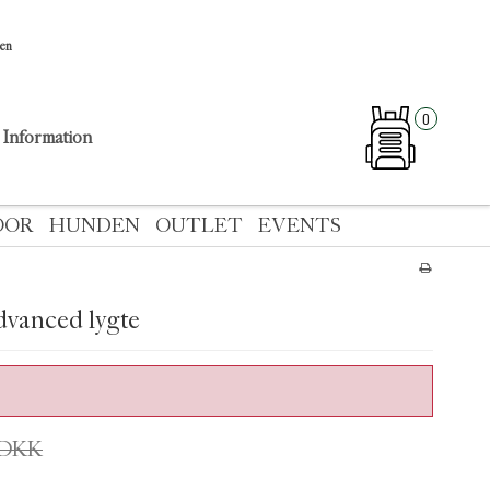
sen
0
Information
OOR
HUNDEN
OUTLET
EVENTS
vanced lygte
0 DKK