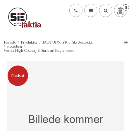
0
Forside
/
Produkter
/
JAGTUDSTYR
/
Skydestokke
/
Støtteben
/
Vortex High Country II Stativ m/ Kuglehoved
Nedsat