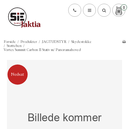
0
Forside
/
Produkter
/
JAGTUDSTYR
/
Skydestokke
/
Støtteben
/
Vortex Summit Carbon II Stativ m/ Panoramahoved
Nedsat