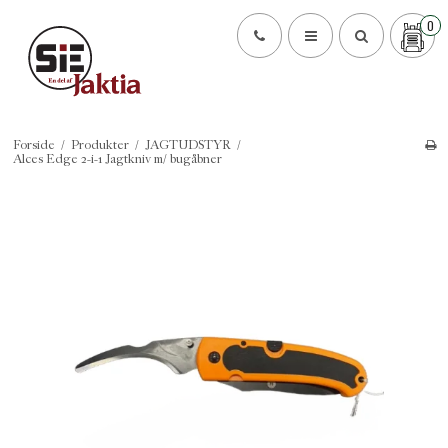
0
Forside
/
Produkter
/
JAGTUDSTYR
/
Alces Edge 2-i-1 Jagtkniv m/ bugåbner