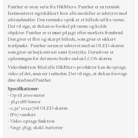
Panther er en ny serie fra HikMicro. Panther er en termisk
fastmonteret sigtekikkert hvor alle modeller er udstyret med
afstandsmåler. Den termiske optik er et billede ud fra varme.
Det vil sige, at du kan se forskel på varme og kolde
objekter. Panther er et must på jagt efter mørkets frembrud.
Den giver et flot og skarpt billede, som giver et sikkert
træfpunkt. Panther serien er udstyret med en OLED-skærm
som giver en høj kontrast samt lysstyrke. Derudover er
opløsningen for det meste bedre end en LCOS-skærm.
Videofunktion: Med alle HikMicro produkter kan du optage
video af det, man ser i enheden. Det vil sige, at du kan forevige
dine skud med Panther.
Specifikationer:
- Op til 2600 meter
- 384x288 Sensor
- 0,39" 1024x768 OLED skærm
- IP67 vandtæt
- Video optage funktion
- Vægt 585g. ekskl. batterier