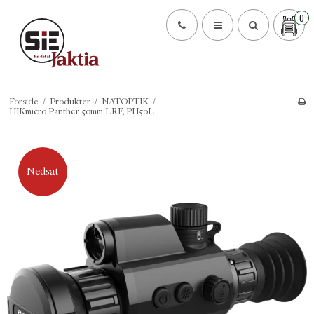
0
Forside
/
Produkter
/
NATOPTIK
/
HIKmicro Panther 50mm LRF, PH50L
Nedsat