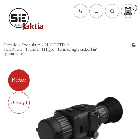
0
Forside
/
Produkter
/
NATOPTIK
/
HIK Micro - Thunder TH35pc - Termisk sigtekikkert m/
35 mm. linse
Nedsat
Udsolgt