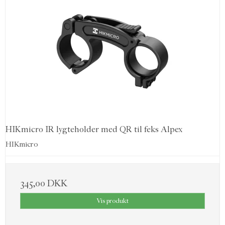
2.46" × 2.33")
Weight 0.41 kg (0.9 lb) without eyepiece and batteries
OBS. Leveres uden rail.
HIKmicro IR lygteholder med QR til feks Alpex
HIKmicro
345,00 DKK
Vis produkt