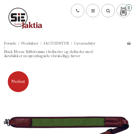
0
Forside
/
Produkter
/
JAGTUDSTYR
/
Geværudstyr
/
Black Moose Riffelremme i hellæder og dellæder med
skridsikker neoprenbagside i forskellige farver
Nedsat