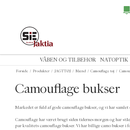
VÅBEN OG TILBEHØR
NATOPTIK
Forside
/
Produkter
/
JAGTTØJ
/
Mænd
/
Camouflage tøj
/
Camouf
Camouflage bukser
Markedet er fuld af gode camouflage bukser, og vi har samlet d
Camouflage har været brugt siden tidernes morgen og har stået
par kvalitets camouflage bukser. Vi har billige camo bukser i f