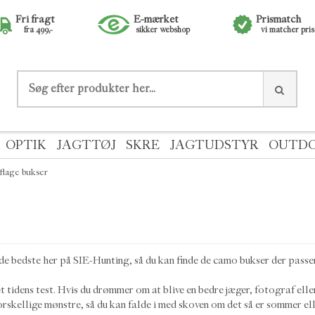
Fri fragt
E-mærket
Prismatch
fra 499,-
sikker webshop
vi matcher pri
OPTIK
JAGTTØJ
SKRE
JAGTUDSTYR
OUTD
lage bukser
e bedste her på SIE-Hunting, så du kan finde de camo bukser der passer 
 tidens test. Hvis du drømmer om at blive en bedre jæger, fotograf el
orskellige mønstre, så du kan falde i med skoven om det så er sommer ell